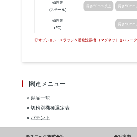
磁性体
長さ50mm以上
長さ50mm
(スチール)
磁性体
長さ50mm以上
長さ50mm
(FC)
◎オプション : スラッジ＆砥粒沈殿槽 （マグネットセパレ
関連メニュー
»
製品一覧
»
切粉別機種選定表
»
パテント
モスニック株式会社
会社案内