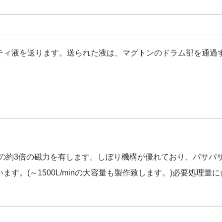
ティ液を送ります。送られた液は、マグトンのドラム部を通過
の約3倍の磁力を有します。しぼり機構が優れており、パサパ
揃えています。(～1500L/minの大容量も製作致します。)必要