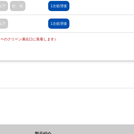
以下
針 状
浮上切粉
1次処理後
以下
針 状
浮上切粉
1次処理後
ーターのクリーン液出口に装着します）
製品紹介