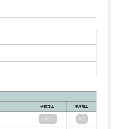
研磨加工
洗浄加工
スラッジ
粒子