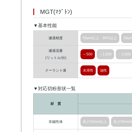
MGT(ﾏｸﾞﾄﾝ)
▼基本性能
濾過精度
50μm以上、90%以上
30μ
濾過流量
～500
～1,000
～2,000
(リットル/分)
クーラント液
水溶性
油性
▼対応切粉形状一覧
材 質
非磁性体
長さ50mm以上
長さ50mm